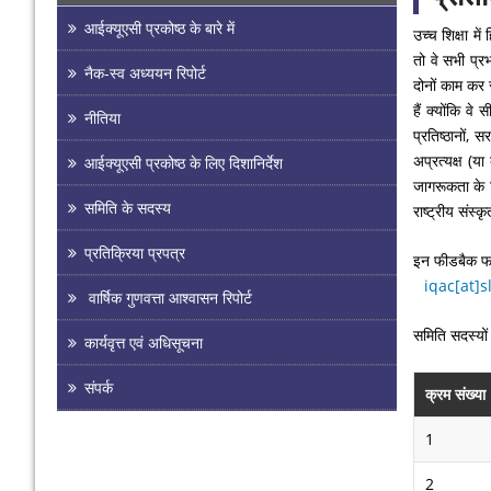
आईक्यूएसी प्रकोष्ठ के बारे में
उच्च शिक्षा मे
तो वे सभी प्रभ
नैक-स्व अध्ययन रिपोर्ट
दोनों काम कर र
हैं क्योंकि वे 
नीतिया
प्रतिष्ठानों,
अप्रत्यक्ष (या
आईक्यूएसी प्रकोष्ठ के लिए दिशानिर्देश
जागरूकता के ल
समिति के सदस्य
राष्ट्रीय संस्
प्रतिक्रिया प्रपत्र
इन फीडबैक फॉर्
iqac[at]s
वार्षिक गुणवत्ता आश्वासन रिपोर्ट
समिति सदस्यों 
कार्यवृत्त एवं अधिसूचना
संपर्क
क्रम संख्या
1
2