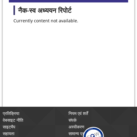
नैक-स्व अध्ययन रिपोर्ट
Currently content not available.
प्रतिक्रिया
नियम एवं शर्तें
वेबसाइट नीति
संपर्क
साइटमैप
अस्वीकरण
सहायता
सामान्य प्रश्न