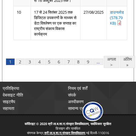
से 16 अक्टूबर 2025 तक।
10
17 से 24 सितंबर 2025 तक
27/08/2025
डाउनलोड
डिजिटल उपकरणों के माध्यम से
(578.79
डेटा विश्लेषण पर एक सप्ताह का
KB)
राष्ट्रीय संकाय विकास
कार्यक्रम
Pages
अगला
अंतिम
1
2
3
4
5
6
7
8
9
…
>
»
प्रतिक्रिया
नियम एवं शर्तें
वेबसाइट नीति
संपर्क
साइटमैप
अस्वीकरण
सहायता
सामान्य प्रश्न
कॉपीराइट © 2020 श्री ला.ब.शा.रा.संस्कृत विश्वविद्यालय, सर्वाधिकार सुरक्षित
डिजाइन और प्रबंधित
संगणक केन्द्र,
श्री ला.ब.शा.रा.संस्कृत विश्वविद्यालय
,नई दिल्ली-110016