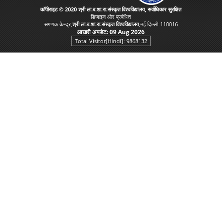
कॉपीराइट © 2020 श्री ला.ब.शा.रा.संस्कृत विश्वविद्यालय, सर्वाधिकार सुरक्षित
डिजाइन और प्रबंधित
संगणक केन्द्र,
श्री ला.ब.शा.रा.संस्कृत विश्वविद्यालय
,नई दिल्ली-110016
आखरी अपडेट:
09 Aug 2026
Total Visitor[Hindi]: 9868132