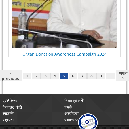
Organ Donation Awareness Campaign 2024
‹
अगला
1
2
3
4
5
6
7
8
9
…
previous
>
प्रतिक्रिया
नियम एवं शर्तें
वेबसाइट नीति
संपर्क
साइटमैप
अस्वीकरण
सहायता
सामान्य प्रश्न