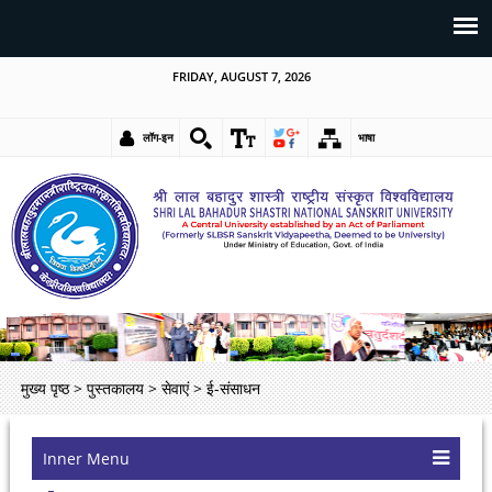
FRIDAY, AUGUST 7, 2026
लॉग-इन
भाषा
मुख्य पृष्ठ
>
पुस्तकालय
>
सेवाएं
>
ई-संसाधन
Inner Menu