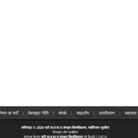
ियम एवं शर्तें
वेबसाइट नीति
संपर्क
साइटमैप
अस्वीकरण
सहायता
कॉपीराइट © 2020 श्री ला.ब.शा.रा.संस्कृत विश्वविद्यालय, सर्वाधिकार सुरक्षित
डिजाइन और प्रबंधित
संगणक केन्द्र,
श्री ला.ब.शा.रा.संस्कृत विश्वविद्यालय
,नई दिल्ली-110016