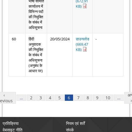
भाषा समिति
(672.91
कार्यालय में
KB)
विभिन्न पदों
की नियुक्ति
के संबंध में
अधिसूचना
60
हिंदी
20/05/2024
डाउनलोड
-
अनुवादक
(669.47
की नियुक्ति
KB)
के संबंध में
अधिसूचना
(अनुबंध के
आधार पर)
Pages
‹
अग
…
2
3
4
5
6
7
8
9
10
…
evious
प्रतिक्रिया
नियम एवं शर्तें
वेबसाइट नीति
संपर्क