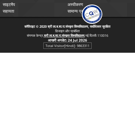
साइटमैप
अस्वीकरण
सहायता
सामान्य प्रश्न
कॉपीराइट © 2020 श्री ला.ब.शा.रा.संस्कृत विश्वविद्यालय, सर्वाधिकार सुरक्षित
डिजाइन और प्रबंधित
संगणक केन्द्र,
श्री ला.ब.शा.रा.संस्कृत विश्वविद्यालय
,नई दिल्ली-110016
आखरी अपडेट:
24 Jul 2026
Total Visitor[Hindi]: 9863311