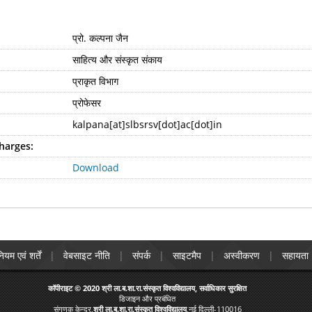
प्रो. कल्पना जैन
साहित्य और संस्कृत संकाय
प्राकृत विभाग
प्रोफेसर
kalpana[at]slbsrsv[dot]ac[dot]in
harges:
Download
ियम एवं शर्तें
वेबसाइट नीति
संपर्क
साइटमैप
अस्वीकरण
सहायता
कॉपीराइट © 2020 श्री ला.ब.शा.रा.संस्कृत विश्वविद्यालय, सर्वाधिकार सुरक्षित
डिजाइन और प्रबंधित
संगणक केन्द्र,
श्री ला.ब.शा.रा.संस्कृत विश्वविद्यालय
,नई दिल्ली-110016