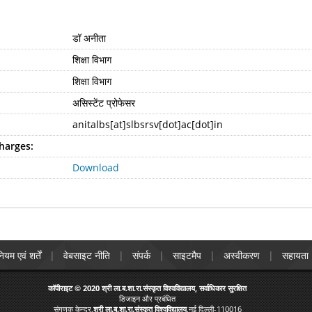
डॉ अनीता
शिक्षा विभाग
शिक्षा विभाग
असिस्टेंट प्रोफेसर
anitalbs[at]slbsrsv[dot]ac[dot]in
harges:
Download
ियम एवं शर्तें
वेबसाइट नीति
संपर्क
साइटमैप
अस्वीकरण
सहायता
कॉपीराइट © 2020 श्री ला.ब.शा.रा.संस्कृत विश्वविद्यालय, सर्वाधिकार सुरक्षित
डिजाइन और प्रबंधित
संगणक केन्द्र,
श्री ला.ब.शा.रा.संस्कृत विश्वविद्यालय
,नई दिल्ली-110016