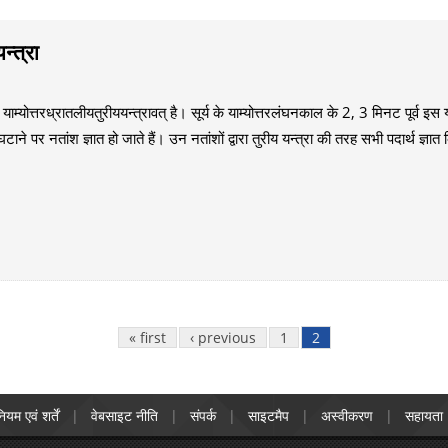
न्त्रा
 याम्योत्तरध्रातलीयतुरीययन्त्रावत् है। सूर्य के याम्योत्तरलंघनकाल के 2, 3 मिनट पूर्व इस यन
ाने पर नतांश ज्ञात हो जाते हैं। उन नतांशों द्वारा तुरीय यन्त्रा की तरह सभी पदार्थ ज्ञात क
« first
‹ previous
1
2
ियम एवं शर्तें
वेबसाइट नीति
संपर्क
साइटमैप
अस्वीकरण
सहायता