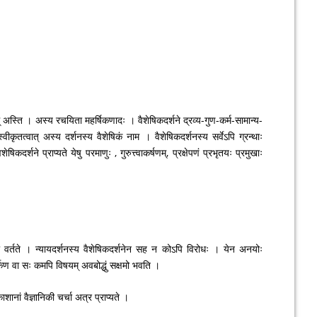
रम् अस्ति । अस्य रचयिता महर्षिकणादः । वैशेषिकदर्शने द्रव्य-गुण-कर्म-सामान्य-
्वीकृतत्वात् अस्य दर्शनस्य वैशेषिकं नाम । वैशेषिकदर्शनस्य सर्वेऽपि ग्रन्थाः
षिकदर्शने प्राप्यते येषु परमाणुः , गुरुत्त्वाकर्षणम्, प्रक्षेपणं प्रभृतयः प्रमुखाः
चर्चा वर्तते । न्यायदर्शनस्य वैशेषिकदर्शनेन सह न कोऽपि विरोधः । येन अनयोः
्केण वा सः कमपि विषयम् अवबोद्धुं सक्षमो भवति ।
ाशानां वैज्ञानिकी चर्चा अत्र प्राप्यते ।