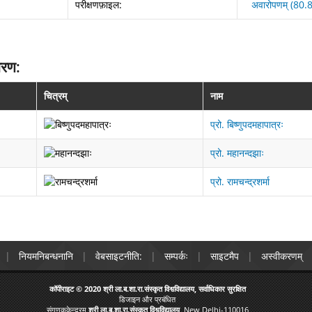
परीक्षणफ़ाइल:
अवारोपणम् (80
वरण:
चित्रम्
नाम
प्रो. बिष्णुपदमहापात्रः
प्रो. महानन्दझाः
प्रो. रामचन्द्रशर्मा
नियमनिबन्धनानि
वेबसाइटनीति:
सम्पर्कः
साइटमैप
अस्वीकरणम्
कॉपीराइट © 2020 श्री ला.ब.शा.रा.संस्कृत विश्वविद्यालय, सर्वाधिकार सुरक्षित
डिजाइन और प्रबंधित
संगणककेन्द्रम्,
श्री ला.ब.शा.रा.संस्कृत विश्वविद्यालय
, New Delhi-110016