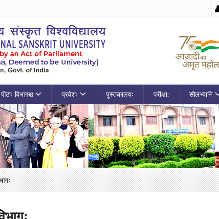
पीठाः विभागश्च
प्रवेशः
पुस्तकालयः
परीक्षा:
सौलभ्यानि
िभागः
विभागः