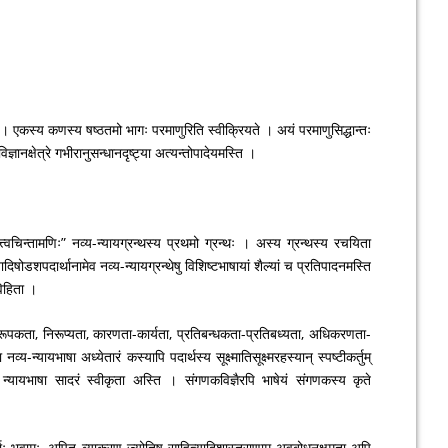
यन्ते । एकस्य कणस्य षष्ठतमो भागः परमाणुरिति स्वीक्रियते । अयं परमाणुसिद्धान्तः
्ञानक्षेत्रे गभीरानुसन्धानदृष्ट्या अत्यन्तोपादेयमस्ति ।
्त्वचिन्तामणिः” नव्य-न्यायग्रन्थस्य प्रथमो ग्रन्थः । अस्य ग्रन्थस्य रचयिता
दिषोडशपदार्थानामेव नव्य-न्यायग्रन्थेषु विशिष्टभाषायां शैल्यां च प्रतिपादनमस्ति
विहिता ।
, निरूपकता, निरूप्यता, कारणता-कार्यता, प्रतिबन्धकता-प्रतिबध्यता, अधिकरणता-
य-न्यायभाषा अध्येतारं कस्यापि पदार्थस्य सूक्ष्मातिसूक्ष्मरहस्यान् स्पष्टीकर्तुम्
 इयं न्यायभाषा सादरं स्वीकृता अस्ति । संगणकविज्ञैरपि भाषेयं संगणकस्य कृते
थाः भवामः, अपितु व्याकरण-ज्योतिष-साहित्यादिशास्त्राणाम् अवबोधनक्षमता अपि