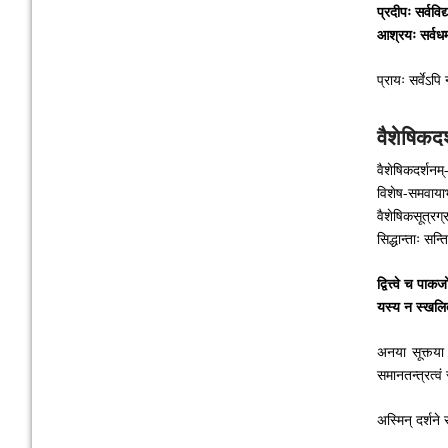
प्रदीपः सर्वविद
आश्रयः सर्वधर्
प्रायः सर्वेऽपि
वैशेषिकदर
वैशेषिकदर्शनम्
विशेष-समवायाभा
वैशेषिकसूत्रग्र
सिद्धान्ताः सन्त
द्वित्त्वे च पा
यस्य न स्खलिता 
अनया सूक्त्या
समानतन्त्रत्वं
अस्मिन् दर्शने 