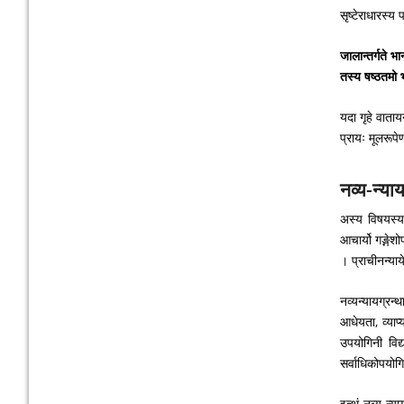
सृष्टेराधारस्य 
जालान्तर्गते भान
तस्य षष्ठतमो 
यदा गृहे वाताय
प्रायः मूलरूपेण
नव्य-न्याय
अस्य विषयस्य अ
आचार्यो गङ्गेश
। प्राचीनन्याये
नव्यन्यायग्रन्
आधेयता, व्याप्य
उपयोगिनी विद्
सर्वाधिकोपयोग
इत्थं नव्य-न्