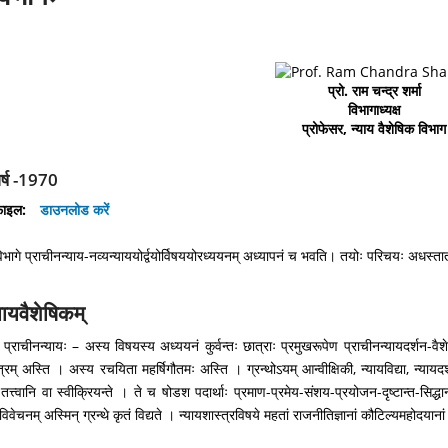
प्रो. राम चन्द्र शर्मा
विभागाध्यक्ष
प्रोफेसर, न्याय वैशेषिक विभाग
वर्ष -1970
फ़ाइल:
डाउनलोड करें
िभागे प्राचीनन्याय-नव्यन्याययोर्द्वयोर्विषययोरध्ययनम् अध्यापनं च भवति। तयोः परिचयः अधस्ता
यायवैशेषिकम्
 प्राचीनन्यायः – अस्य विषयस्य अध्ययनं कुर्वन्तः छात्राः प्रमुखरूपेण प्राचीनन्यायदर्शन-वैशे
ूत्रम् अस्ति । अस्य रचयिता महर्षिगौतमः अस्ति । ग्रन्थोऽयम् आन्वीक्षिकी, न्यायविद्या, न्यायदर्श
तत्त्वानि वा स्वीक्रियन्ते । ते च षोडश पदार्थाः प्रमाण-प्रमेय-संशय-प्रयोजन-दृष्टान्त-सिद्
विवेचनम् अस्मिन् ग्रन्थे कृतं विद्यते । न्यायशास्त्रविषये महतां राजनीतिज्ञानां कौटिल्यमहोदयानां