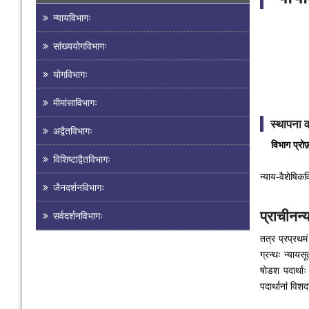
न्यायविभागः
सांख्ययोगविभागः
योगविभागः
मीमांसाविभागः
स्थापना 
अद्वैतविभागः
विभाग प्रो
विशिष्टाद्वैतविभागः
न्याय-वैशेषिकव
जैनदर्शनविभागः
प्राचीनन्
सर्वदर्शनविभागः
तत्र प्रप्रथमं
ग्रन्थः न्यायस
षोडश पदार्थाः 
पदार्थानां विशद