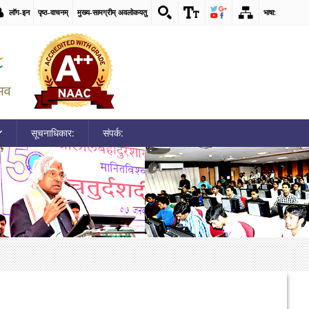
लॉग-इन
पृष्ठ-वाचनम्
मुख्य-सामग्रीम् अवलोकयतु
भाषा:
सूचनाधिकार:
संपर्क: