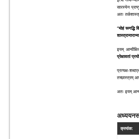
सारस्येन प्राप
अतः तर्कशास्त्
“मोहं रूणद्धि 
शास्त्रान्तरा
इयम् आन्वीक्षि
प्रेक्षावतां प्
प्रत्यक्ष-शब्दप
तच्छास्त्रम् आन
अतः इयम् आन्वी
अध्ययनसाम
क्रमांक: