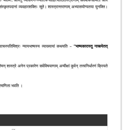
। संस्कृतपदानां व्यवहारशक्तिः सूते। शास्त्रान्तराणाम् अभ्यासयोग्यतया युनक्ति।
्रीवाचस्पतिमिश्रः न्यायभाष्यस्य व्याख्यायां कथयति –
“भाष्यकारास्तु नास्त्येतत्
न् शास्त्रे अनेन प्रकारेण सर्वविषयाणाम् अन्वीक्षां कुर्वन् तत्त्वनिर्धारणं क्रियते
प्रमाणिता भवति ।