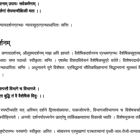
्यानाम् उपायः सर्वकर्मणाम् ।
माणां सेयमान्वीक्षिकी मता ।।
 न्यायदर्शनग्रन्थाः न्यायसूत्रग्रन्थाधारिताः सन्ति ।
्शनम्
- कणाददर्शनम्, औलूक्यदर्शनम् नाम्ना अपि ज्ञायते । वैशेषिकदर्शनस्य प्रथमग्रन्थः वैशेषिकसूत्
वाः सप्त पदार्थाः स्वीकृताः सन्ति । एषामेव विशदविवेचनं वैशेषिकसूत्रे वर्तते। विशेषपदार्थस
न्थाधारिताः सन्ति । अधुनातने युगे विशेषतः प्रसिद्धानां भौतिकविज्ञानानां सिद्धान्तानां मूलरूपं वैशे
ि ।
कजोत्पत्तौ विभागे च विभागजे ।
बुद्धि तं वै वैशेषिकं विदुः ।।
 स्पष्टीभवति यत् अस्मिन् दर्शने द्वित्त्वसंख्यायाः, पाकजोत्पत्तेः, विभागजविभागस्य च विशेष
 स्वीक्रियते । अनयोः दर्शनयोरध्यनेन छात्रेषु तार्किकक्षमताया विकासो भवति । विशेषयुक्त्या तर
सृष्टेरारम्भः परमाणोः स्वीकृतः अस्ति । संसारस्य प्रमुखाणां पञ्चतत्त्वानां पृथ्वी-जल-तेजो-वाय्वाक