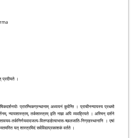
त् प्रदीयते ।
षिकदर्शनयोः प्रारम्भिकग्रन्थानाम् अध्ययनं कुर्वन्ति । प्राचीनन्यायस्य प्रथमो
नम्, न्यायशास्त्रम्, तर्कशास्त्रम् इति नाम्ना अपि व्यवह्रियते । अस्मिन् दर्शने
धान्तावयव-तर्कनिर्णयवादजल्प-वितण्डाहेत्वाभास-च्छलजाति-निग्रहस्थानानि । एषां
 मतमस्ति यत् शास्त्रमिदं सर्वविद्याप्रकाशकं वर्तते ।