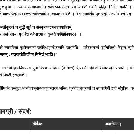
्तुं शक्नुमः । नव्यन्यायस्याध्ययनेन सर्वप्रकारकाज्ञानस्य विनाशो भवति, बुद्धिश्च निर्मला भवति 
रे कृतपरिश्रमः छात्रः सर्वप्रकारेण उपकारी भवति । विश्वगुणादर्शचम्पूशास्त्रे सत्यमेवोक्तं यत् -
विमलीकुरुते च बुद्धिं सूते च संस्कृतपदव्यवहारशक्तिम्।
भ्यसनयोग्यतया युनक्ति तर्कश्रमो न कुरुते कमिहोपकारम्” ।।
की न्यायविद्या सुधीजनानां सर्वविधप्रयोजनानि साधयति। सर्वदर्शनानां प्रतिष्ठितो विद्वान् श
रयोजनम् , यत्रान्वीक्षिकी न निमित्तं भवति।”
्रमाणाभ्यां ज्ञातविषयस्य पुनः विषयस्य इक्षणं (परीक्षणं) क्रियते तदेव अन्वीक्षाशब्देन उच्यते । यस्मि
्वीक्षिकी इत्युच्यते।
क्षिकी वस्तुतः भारतीयानुसन्धानशास्त्रम् अस्ति, प्रतिशास्त्राणां च उपयोगिनी इति संयुक्तिः 
ग्री / संदर्भ:
शीर्षक:
अवारोपणम्