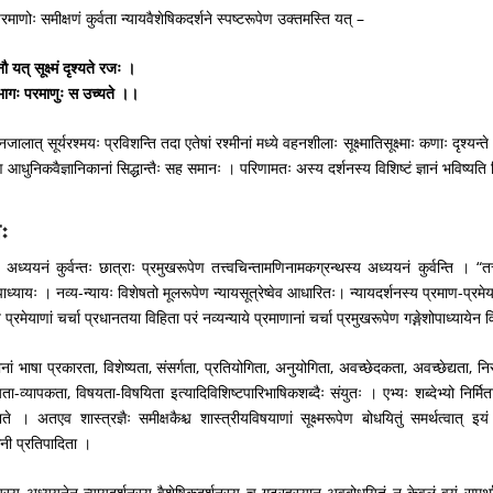
परमाणोः समीक्षणं कुर्वता न्यायवैशेषिकदर्शने स्पष्टरूपेण उक्तमस्ति यत् –
ौ यत् सूक्ष्मं दृश्यते रजः ।
भागः परमाणुः स उच्यते ।।
नजालात् सूर्यरश्मयः प्रविशन्ति तदा एतेषां रश्मीनां मध्ये वहनशीलाः सूक्ष्मातिसूक्ष्माः कणाः दृश्
 आधुनिकवैज्ञानिकानां सिद्धान्तैः सह समानः । परिणामतः अस्य दर्शनस्य विशिष्टं ज्ञानं भविष्यति विज
ः
ध्ययनं कुर्वन्तः छात्राः प्रमुखरूपेण तत्त्वचिन्तामणिनामकग्रन्थस्य अध्ययनं कुर्वन्ति । “तत
ोपाध्यायः । नव्य-न्यायः विशेषतो मूलरूपेण न्यायसूत्रेष्वेव आधारितः। न्यायदर्शनस्य प्रमाण-प्रमेया
 प्रमेयाणां चर्चा प्रधानतया विहिता परं नव्यन्याये प्रमाणानां चर्चा प्रमुखरूपेण गङ्गेशोपाध्यायेन 
थानां भाषा प्रकारता, विशेष्यता, संसर्गता, प्रतियोगिता, अनुयोगिता, अवच्छेदकता, अवच्छेद्यता
ता-व्यापकता, विषयता-विषयिता इत्यादिविशिष्टपारिभाषिकशब्दैः संयुतः । एभ्यः शब्देभ्यो निर्मिता नव्
यते । अतएव शास्त्रज्ञैः समीक्षकैश्च शास्त्रीयविषयाणां सूक्ष्मरूपेण बोधयितुं समर्थत्वात्
िनी प्रतिपादिता ।
यायस्य अध्ययनेन न्यायदर्शनस्य वैशेषिकदर्शनस्य च गूढरहस्यान् अवबोधयितुं न केवलं वयं समर्