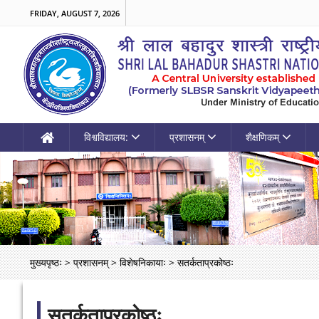
FRIDAY, AUGUST 7, 2026
विश्वविद्यालय:
प्रशासनम्
शैक्षणिकम्
मुख्यपृष्ठः
>
प्रशासनम्
>
विशेषनिकायाः
>
सतर्कताप्रकोष्ठः
सतर्कताप्रकोष्ठः