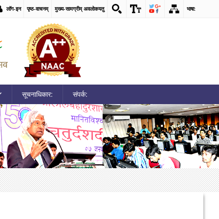
लॉग-इन
पृष्ठ-वाचनम्
मुख्य-सामग्रीम् अवलोकयतु
भाषा:
सूचनाधिकार:
संपर्क: