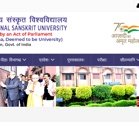
पीठाः विभागश्च
प्रवेशः
पुस्तकालयः
परीक्षा:
सौलभ्यानि