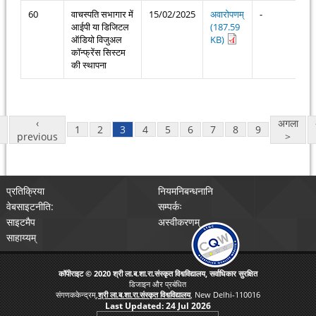
60
वाचस्पति सभागार में
15/02/2025
अवारोपणम्
-
आईपी या डिजिटल
(187.59
ऑडियो विजुअल
KB)
कॉन्फ्रेंस सिस्टम
की स्थापना
Pages
‹
अगला
1
2
3
4
5
6
7
8
9
previous
>
प्रतिक्रिया
नियमनिबन्धनानि
वेबसाइटनीति:
सम्पर्कः
साइटमैप
अस्वीकरणम्
साहाय्यम्
कॉपीराइट © 2020 श्री ला.ब.शा.रा.संस्कृत विश्वविद्यालय, सर्वाधिकार सुरक्षित
डिजाइन और प्रबंधित
संगणककेन्द्रम्,
श्री ला.ब.शा.रा.संस्कृत विश्वविद्यालय
, New Delhi-110016
Last Updated:
24 Jul 2026