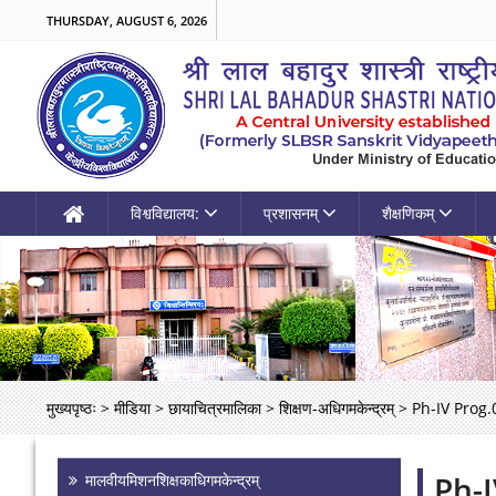
THURSDAY, AUGUST 6, 2026
विश्वविद्यालय:
प्रशासनम्
शैक्षणिकम्
मुख्यपृष्ठः
>
मीडिया
>
छायाचित्रमालिका
>
शिक्षण-अधिगमकेन्द्रम्
>
Ph-IV Prog.
Ph-I
मालवीयमिशनशिक्षकाधिगमकेन्द्रम्