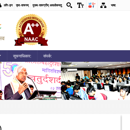
लॉग-इन
पृष्ठ-वाचनम्
मुख्य-सामग्रीम् अवलोकयतु
भाषा:
सूचनाधिकार:
संपर्क:
)