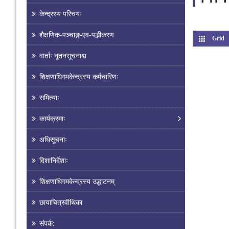
केन्द्रस्य परिचयः
शैक्षणिक-पञ्चाङ्ग-एव-पञ्जीकरण
Grid
वार्ताः नूतनसूचनाश्च
शिक्षणाधिगमकेन्द्रस्य कर्मचारिणः
समित्याः
कार्यक्रमाः
अधिसूचनाः
दिशानिर्देशाः
शिक्षणाधिगमकेन्द्रस्य उद्घाटनम्
छायाचित्रवीथिका
संपर्क: