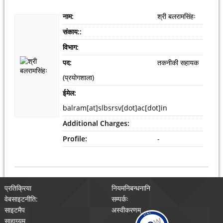
नाम:
श्री बलरामसिंहः
संकाय::
विभाग:
पद:
तकनीकी सहायक
(प्रयोगशाला)
ईमेल:
balram[at]slbsrsv[dot]ac[dot]in
Additional Charges:
Profile:
-
प्रतिक्रिया
नियमनिबन्धनानि
वेबसाइटनीति:
सम्पर्कः
साइटमैप
अस्वीकरणम्
साहाय्यम्